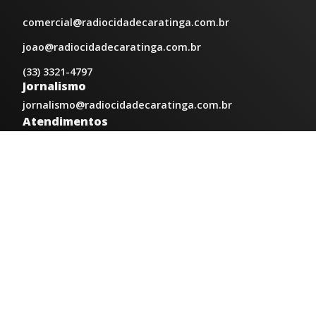
comercial@radiocidadecaratinga.com.br
joao@radiocidadecaratinga.com.br
(33) 3321-4797
Jornalismo
jornalismo@radiocidadecaratinga.com.br
Atendimentos
Segunda a sexta 08h às 12h e 14h às 18h
Av. Moacyr de Mattos, 600/101 - Centro. Caratinga-
MG CEP 35300-396