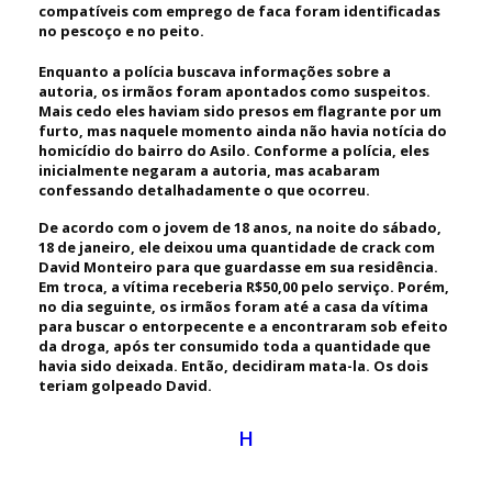
compatíveis com emprego de faca foram identificadas
no pescoço e no peito.
Enquanto a polícia buscava informações sobre a
autoria, os irmãos foram apontados como suspeitos.
Mais cedo eles haviam sido presos em flagrante por um
furto, mas naquele momento ainda não havia notícia do
homicídio do bairro do Asilo. Conforme a polícia, eles
inicialmente negaram a autoria, mas acabaram
confessando detalhadamente o que ocorreu.
De acordo com o jovem de 18 anos, na noite do sábado,
18 de janeiro, ele deixou uma quantidade de crack com
David Monteiro para que guardasse em sua residência.
Em troca, a vítima receberia R$50,00 pelo serviço. Porém,
no dia seguinte, os irmãos foram até a casa da vítima
para buscar o entorpecente e a encontraram sob efeito
da droga, após ter consumido toda a quantidade que
havia sido deixada. Então, decidiram mata-la. Os dois
teriam golpeado David.
H